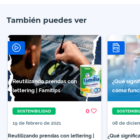
También puedes ver
Reutilizando prendas con
¿Qué signi
lettering | Famitips
cómo func
0
SOSTENIBILIDAD
SOSTENIBI
19 de febrero de 2021
08 de dicie
Reutilizando prendas con lettering |
¿Qué signifi