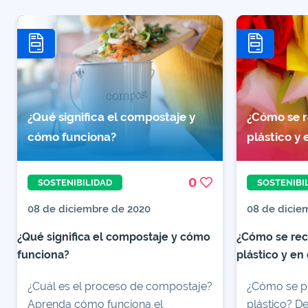
¿Qué significa el compostaje y
¿Cómo se r
cómo funciona?
plástico y 
0
SOSTENIBILIDAD
SOSTENIBI
08 de diciembre de 2020
08 de dicie
¿Qué significa el compostaje y cómo
¿Cómo se rec
funciona?
plástico y en
¿Cuál es el proceso de compostaje?
¿Cómo se pu
Aprenda cómo funciona el
plástico? D