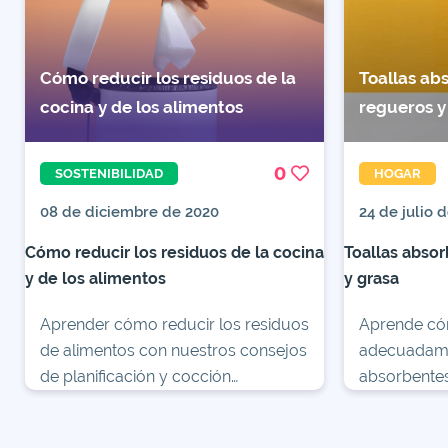
Cómo reducir los residuos de la
Toallas ab
cocina y de los alimentos
regueros y
0
SOSTENIBILIDAD
HOGAR
08 de diciembre de 2020
24 de julio 
Cómo reducir los residuos de la cocina
Toallas absor
y de los alimentos
y grasa
Aprender cómo reducir los residuos
Aprende có
de alimentos con nuestros consejos
adecuadamen
de planificación y cocción
absorbentes
inteligentes de comidas. Aumentar
limpiar reg
la sostenibilidad en la cocina con
Conoce cuál