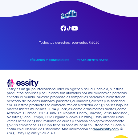
consejos de almacenamiento de
alimentos de una manera amigable
con el medio ambiente.
Todos los derechos reservados ©2020
TÉRMINOS Y CONDICIONES
TRATAMIENTO DATOS
Essity es un grupo internacional líder en higiene y salud. Cada día, nuestros
productos, servicios y soluciones son utilizados por mil millones de personas
en todo el mundo. Nuestro propósito es romper las barreras al bienestar en
beneficio de los consumidores, pacientes, cuidadores, clientes y la sociedad
civil. Nuestros productos se comercializan en alrededor de 150 países bajo las
marcas líderes mundiales TENA y Tork, así como otras marcas fuertes, como
Actimove, Cutimed, JOBST, Knix, Leukoplast, Libero, Libresse, Lotus, Modibodi,
Nosotras, Saba, Tempo, TOM Organic y Zewa. En 2024, Essity alcanzó unas
ventas netas de 13.000 millones de euros y contaba con aproximadamente
36.000 empleados. El Grupo tiene su sede mundial en Estocolmo, Suecia, y
cotiza en el Nasdaq de Estocolmo. Más información en
www.essity.com
. ©
2025 Essity Higiene y Salud AB