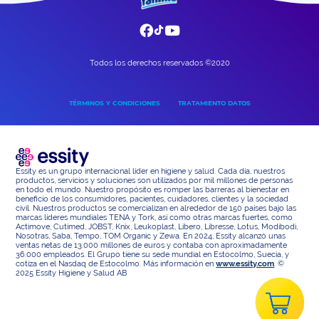
Todos los derechos reservados ©2020
TÉRMINOS Y CONDICIONES
TRATAMIENTO DATOS
Essity es un grupo internacional líder en higiene y salud. Cada día, nuestros
productos, servicios y soluciones son utilizados por mil millones de personas
en todo el mundo. Nuestro propósito es romper las barreras al bienestar en
beneficio de los consumidores, pacientes, cuidadores, clientes y la sociedad
civil. Nuestros productos se comercializan en alrededor de 150 países bajo las
marcas líderes mundiales TENA y Tork, así como otras marcas fuertes, como
Actimove, Cutimed, JOBST, Knix, Leukoplast, Libero, Libresse, Lotus, Modibodi,
Nosotras, Saba, Tempo, TOM Organic y Zewa. En 2024, Essity alcanzó unas
ventas netas de 13.000 millones de euros y contaba con aproximadamente
36.000 empleados. El Grupo tiene su sede mundial en Estocolmo, Suecia, y
cotiza en el Nasdaq de Estocolmo. Más información en
www.essity.com
. ©
2025 Essity Higiene y Salud AB