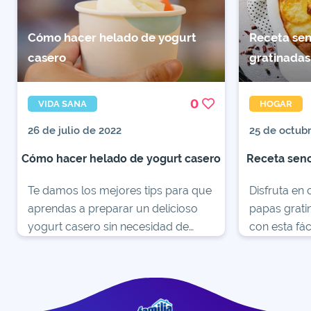
Cómo hacer helado de yogurt
Receta sen
casero
gratinadas
0
VIDA SANA
HOGAR
26 de julio de 2022
25 de octub
Cómo hacer helado de yogurt casero
Receta senc
Te damos los mejores tips para que
Disfruta en 
aprendas a preparar un delicioso
papas gratin
yogurt casero sin necesidad de
con esta fác
máquinas. Agrégale tus toppings
ingrediente
preferidos.
todos en el 